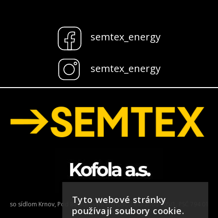
semtex_energy
semtex_energy
Tyto webové stránky
so sídlom Krnov, Pod Bezručovým vrchom, Za drahou 165/1, PSČ 794 01
používají soubory cookie.
IČO: 27767680